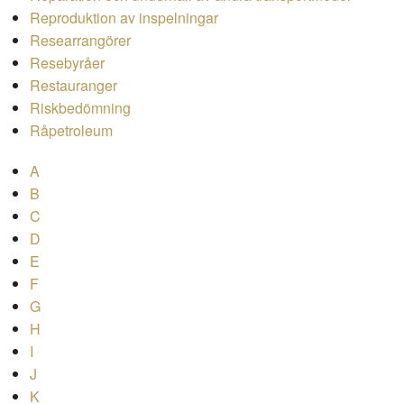
Reproduktion av inspelningar
Researrangörer
Resebyråer
Restauranger
Riskbedömning
Råpetroleum
A
B
C
D
E
F
G
H
I
J
K