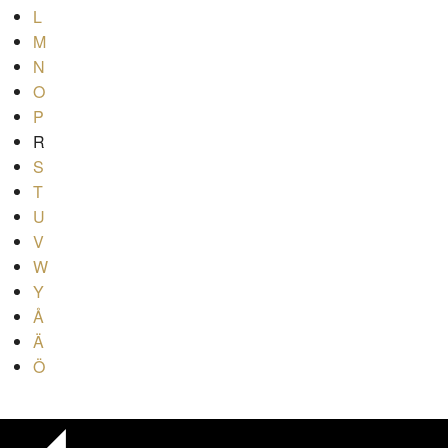
L
M
N
O
P
R
S
T
U
V
W
Y
Å
Ä
Ö