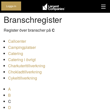
Logga in
Branschregister
Register över branscher på
C
Callcenter
Campingplatser
Catering
Catering i övrigt
Charkuteritillverkning
Chokladtillverkning
Cykeltillverkning
A
B
C
D