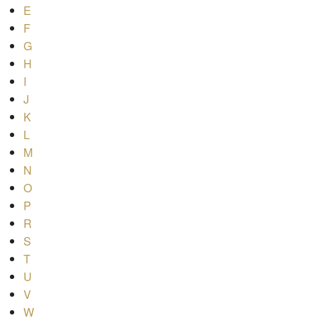
E
F
G
H
I
J
K
L
M
N
O
P
R
S
T
U
V
W